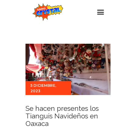
Inicio – Radio Crystal
Estaciones
Eventos
Promociones
Noticias
5 DICIEMBRE,
Para ti
2023
Contacto
Se hacen presentes los
Tianguis Navideños en
Oaxaca