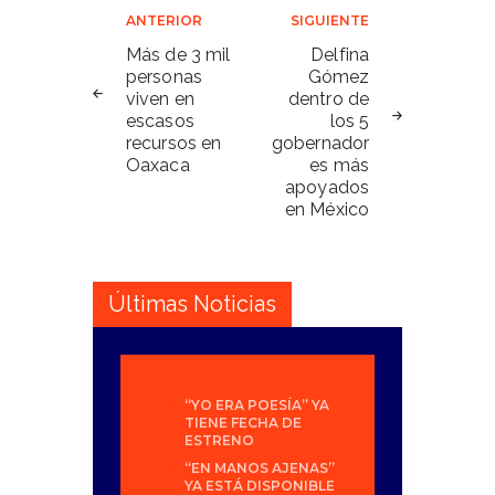
Navegación
ANTERIOR
SIGUIENTE
de
Más de 3 mil
Delfina
personas
Gómez
entradas
viven en
dentro de
escasos
los 5
recursos en
gobernador
Oaxaca
es más
apoyados
en México
Últimas Noticias
“YO ERA POESÍA” YA
TIENE FECHA DE
ESTRENO
“EN MANOS AJENAS”
YA ESTÁ DISPONIBLE