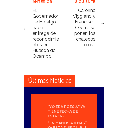
Navegación
ANTERIOR
SIGUIENTE
de
El
Carolina
Gobernador
Viggiano y
entradas
de Hidalgo
Francisco
hace
Olvera se
entrega de
ponen los
reconocimie
chalecos
ntos en
rojos
Huasca de
Ocampo
Últimas Noticias
“YO ERA POESÍA” YA
TIENE FECHA DE
ESTRENO
“EN MANOS AJENAS”
YA ESTÁ DISPONIBLE