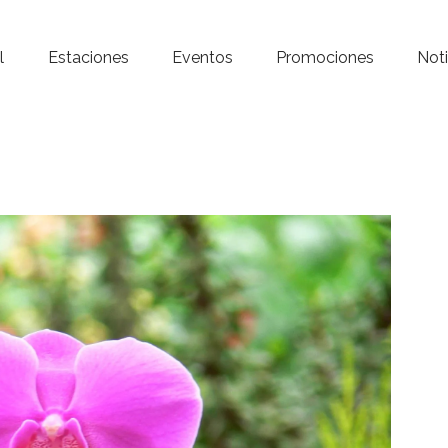
Inicio – Radio Crystal
l
Estaciones
Eventos
Promociones
Noti
Estaciones
Eventos
Promociones
Noticias
Para ti
Contacto