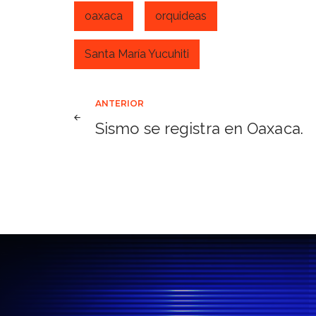
oaxaca
orquideas
Santa María Yucuhiti
Navegación
ANTERIOR
Sismo se registra en Oaxaca.
de
entradas