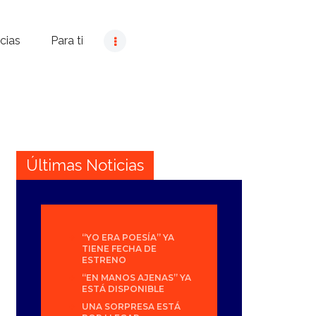
cias
Para ti
Últimas Noticias
“YO ERA POESÍA” YA
TIENE FECHA DE
ESTRENO
“EN MANOS AJENAS” YA
ESTÁ DISPONIBLE
UNA SORPRESA ESTÁ