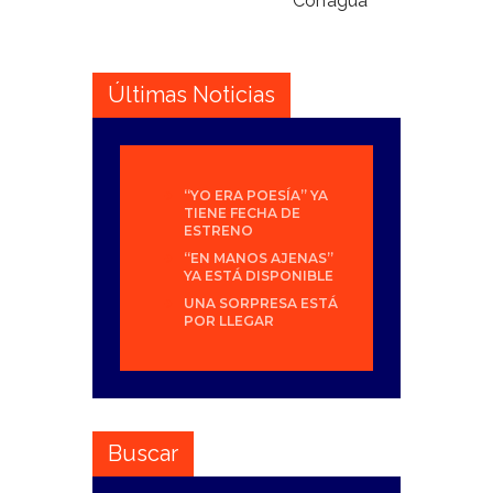
Conagua
Últimas Noticias
“YO ERA POESÍA” YA
TIENE FECHA DE
ESTRENO
“EN MANOS AJENAS”
YA ESTÁ DISPONIBLE
UNA SORPRESA ESTÁ
POR LLEGAR
Buscar