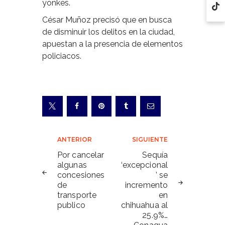
yonkes.
César Muñoz precisó que en busca
de disminuir los delitos en la ciudad,
apuestan a la presencia de elementos
policiacos.
Navegación
ANTERIOR
SIGUIENTE
de
Por cancelar
Sequía
algunas
‘excepcional
entradas
concesiones
’ se
de
incremento
transporte
en
publico
chihuahua al
25.9%…