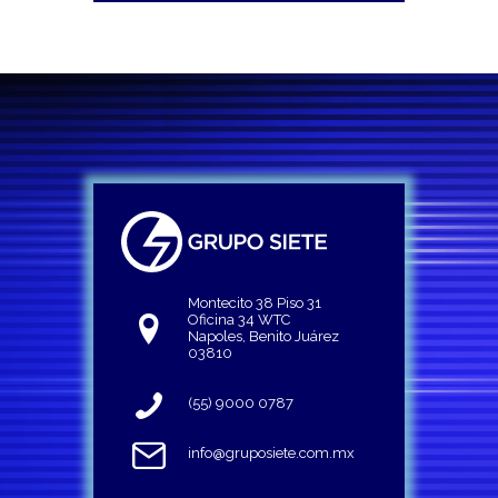
Montecito 38 Piso 31
Oficina 34 WTC
Napoles, Benito Juárez
03810
(55) 9000 0787
info@gruposiete.com.mx