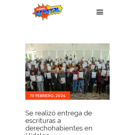
Inicio – Radio Crystal
Estaciones
Eventos
Promociones
Noticias
Para ti
10 FEBRERO, 2024
Contacto
Se realizó entrega de
escrituras a
derechohabientes en