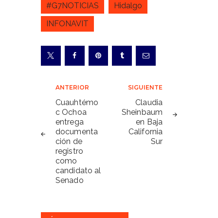
#G7NOTICIAS
Hidalgo
INFONAVIT
Navegación
ANTERIOR
SIGUIENTE
de
Cuauhtémo
Claudia
c Ochoa
Sheinbaum
entradas
entrega
en Baja
documenta
California
ción de
Sur
registro
como
candidato al
Senado