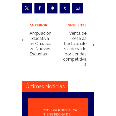
Navegación
ANTERIOR
SIGUIENTE
de
Ampliación
Venta de
Educativa
esferas
entradas
en Oaxaca:
tradicionale
20 Nuevas
s a decaído
Escuelas
por tiendas
competitiva
s
Últimas Noticias
“YO ERA POESÍA” YA
TIENE FECHA DE