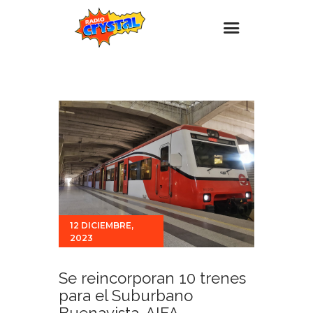
Inicio – Radio Crystal
Estaciones
Eventos
Promociones
Noticias
Para ti
12 DICIEMBRE,
Contacto
2023
Se reincorporan 10 trenes
para el Suburbano