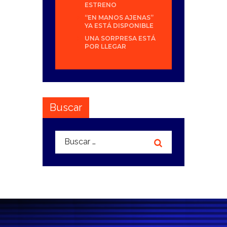
ESTRENO
“EN MANOS AJENAS”
YA ESTÁ DISPONIBLE
UNA SORPRESA ESTÁ
POR LLEGAR
Buscar
Buscar: