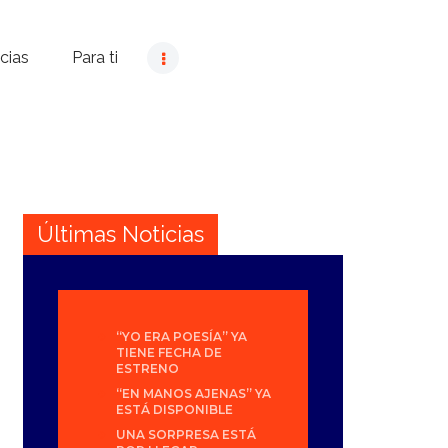
cias
Para ti
Últimas Noticias
“YO ERA POESÍA” YA
TIENE FECHA DE
ESTRENO
“EN MANOS AJENAS” YA
ESTÁ DISPONIBLE
UNA SORPRESA ESTÁ