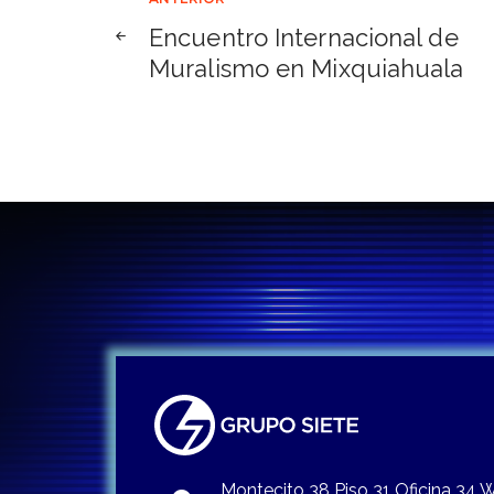
Navegación
Encuentro Internacional de
de
Muralismo en Mixquiahuala
entradas
Montecito 38 Piso 31 Oficina 34