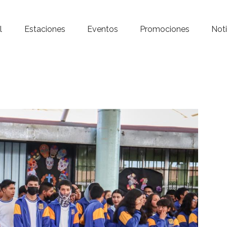
Inicio – Radio Crystal
l
Estaciones
Eventos
Promociones
Noti
Estaciones
Eventos
Promociones
Noticias
Para ti
Contacto