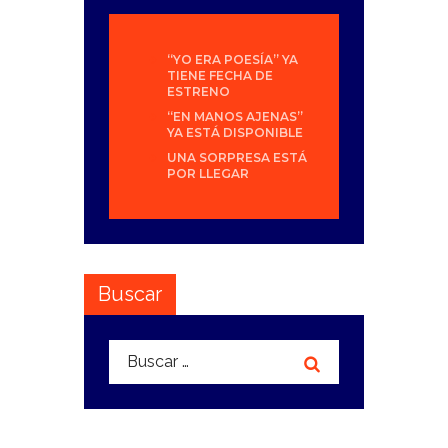
“YO ERA POESÍA” YA
TIENE FECHA DE
ESTRENO
“EN MANOS AJENAS”
YA ESTÁ DISPONIBLE
UNA SORPRESA ESTÁ
POR LLEGAR
Buscar
Buscar: