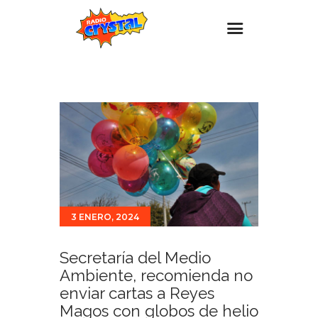
Inicio – Radio Crystal
Estaciones
Eventos
Promociones
Noticias
Para ti
3 ENERO, 2024
Contacto
Secretaría del Medio
Ambiente, recomienda no
enviar cartas a Reyes
Magos con globos de helio