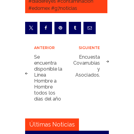
#diadereyes #contaminacion
#edomex #g7noticias
Navegación
ANTERIOR
SIGUIENTE
de
Se
Encuesta
encuentra
Covarrubias
entradas
disponible la
y
Línea
Asociados.
Hombre a
Hombre
todos los
días del año
Últimas Noticias