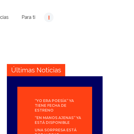
cias
Para ti
Últimas Noticias
“YO ERA POESÍA” YA
TIENE FECHA DE
ESTRENO
“EN MANOS AJENAS” YA
ESTÁ DISPONIBLE
UNA SORPRESA ESTÁ