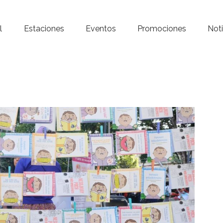
Inicio – Radio Crystal
l
Estaciones
Eventos
Promociones
Noti
Estaciones
Eventos
Promociones
Noticias
Para ti
Contacto