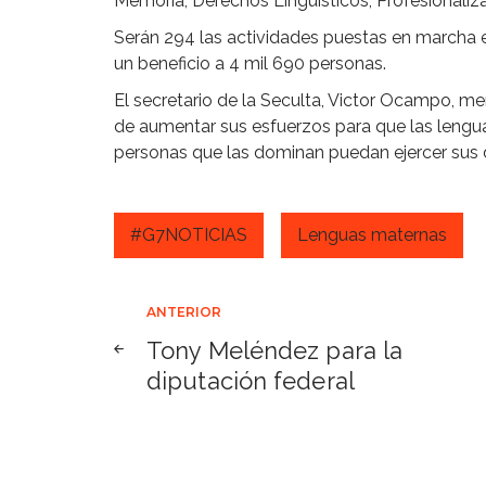
Memoria, Derechos Lingüísticos, Profesionaliza
Serán 294 las actividades puestas en marcha 
un beneficio a 4 mil 690 personas.
El secretario de la Seculta, Victor Ocampo, me
de aumentar sus esfuerzos para que las lengu
personas que las dominan puedan ejercer sus d
#G7NOTICIAS
Lenguas maternas
Navegación
ANTERIOR
Tony Meléndez para la
de
diputación federal
entradas