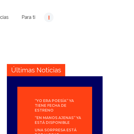
cias
Para ti
Últimas Noticias
“YO ERA POESÍA” YA
TIENE FECHA DE
ESTRENO
“EN MANOS AJENAS” YA
ESTÁ DISPONIBLE
UNA SORPRESA ESTÁ