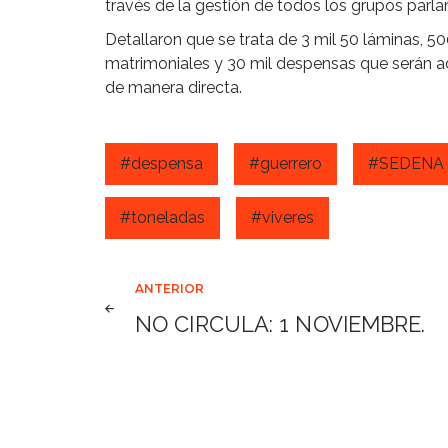
través de la gestión de todos los grupos parla
Detallaron que se trata de 3 mil 50 láminas, 5
matrimoniales y 30 mil despensas que serán a
de manera directa.
#despensa
#guerrero
#SEDENA
#toneladas
#viveres
Navegación
ANTERIOR
NO CIRCULA: 1 NOVIEMBRE.
de
entradas