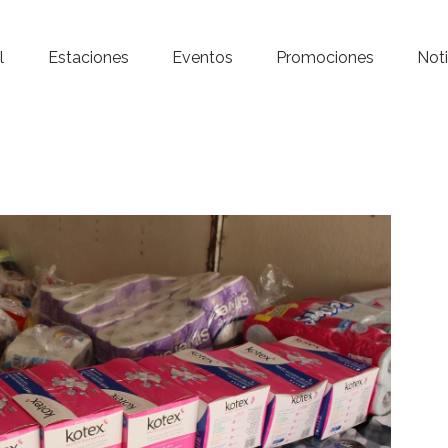
Inicio – Radio Crystal
l
Estaciones
Eventos
Promociones
Noti
Estaciones
Eventos
Promociones
Noticias
Para ti
Contacto