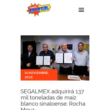
Inicio – Radio Crystal
Estaciones
Eventos
Promociones
Noticias
Para ti
14 NOVIEMBRE,
2023
Contacto
SEGALMEX adquirirá 137
mil toneladas de maíz
blanco sinaloense: Rocha
Moya.