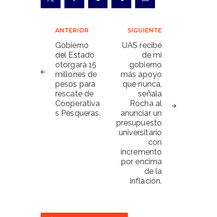
Navegación
ANTERIOR
SIGUIENTE
de
Gobierno
UAS recibe
del Estado
de mi
entradas
otorgará 15
gobierno
millones de
más apoyo
pesos para
que nunca,
rescate de
señala
Cooperativa
Rocha al
s Pesqueras.
anunciar un
presupuesto
universitario
con
incremento
por encima
de la
inflación.