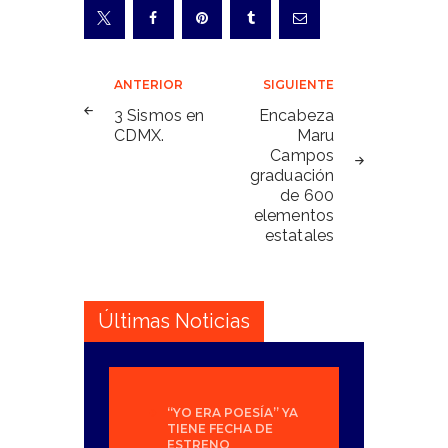
Navegación
ANTERIOR
SIGUIENTE
de
3 Sismos en
Encabeza
CDMX.
Maru
entradas
Campos
graduación
de 600
elementos
estatales
Últimas Noticias
“YO ERA POESÍA” YA
TIENE FECHA DE
ESTRENO