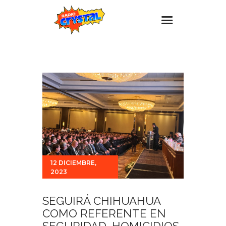
Inicio – Radio Crystal
Estaciones
Eventos
Promociones
Noticias
Para ti
12 DICIEMBRE,
Contacto
2023
SEGUIRÁ CHIHUAHUA
COMO REFERENTE EN