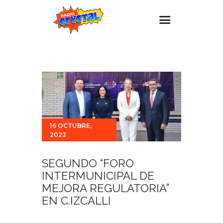
Inicio – Radio Crystal
Estaciones
Eventos
Promociones
16 OCTUBRE,
Noticias
2023
Para ti
SEGUNDO “FORO
Contacto
INTERMUNICIPAL DE
MEJORA REGULATORIA”
EN C.IZCALLI