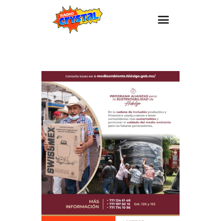
Inicio – Radio Crystal
Estaciones
Eventos
Promociones
Noticias
Para ti
Contacto