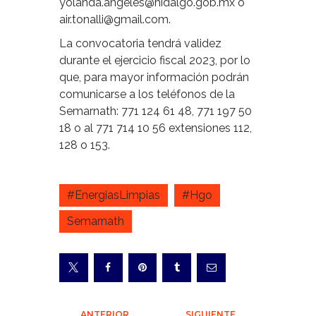
yolanda.angeles@hidalgo.gob.mx o
air.tonalli@gmail.com.
La convocatoria tendrá validez
durante el ejercicio fiscal 2023, por lo
que, para mayor información podrán
comunicarse a los teléfonos de la
Semarnath: 771 124 61 48, 771 197 50
18 o al 771 714 10 56 extensiones 112,
128 o 153.
#EnergiasLimpias
#Hgo
Semarnath
ANTERIOR
SIGUIENTE