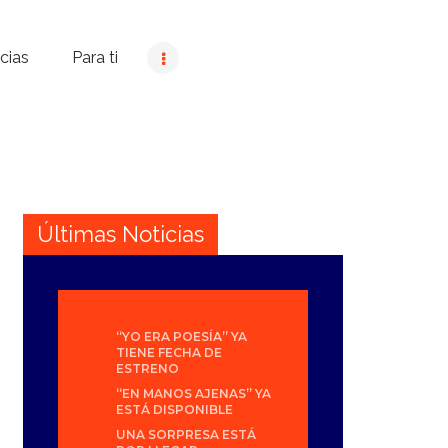
cias
Para ti
Últimas Noticias
“YO ERA POESÍA” YA
TIENE FECHA DE
ESTRENO
“EN MANOS AJENAS” YA
ESTÁ DISPONIBLE
UNA SORPRESA ESTÁ