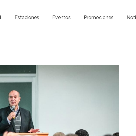
Inicio – Radio Crystal
l
Estaciones
Eventos
Promociones
Noti
Estaciones
Eventos
Promociones
Noticias
Para ti
Contacto