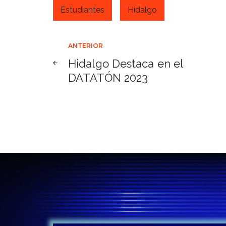
Estudiantes
Hidalgo
Navegación
ANTERIOR
Hidalgo Destaca en el
de
DATATÓN 2023
entradas