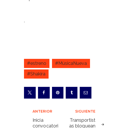
.
#estreno
#MúsicaNueva
#Shakira
Navegación
ANTERIOR
SIGUIENTE
de
Inicia
Transportist
convocatori
as bloquean