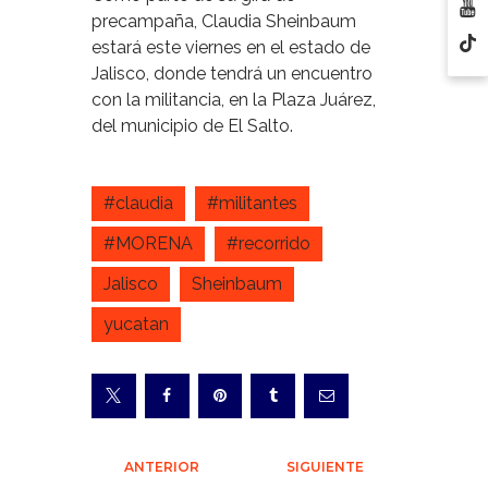
precampaña, Claudia Sheinbaum
estará este viernes en el estado de
Jalisco, donde tendrá un encuentro
con la militancia, en la Plaza Juárez,
del municipio de El Salto.
#claudia
#militantes
#MORENA
#recorrido
Jalisco
Sheinbaum
yucatan
Navegación
ANTERIOR
SIGUIENTE