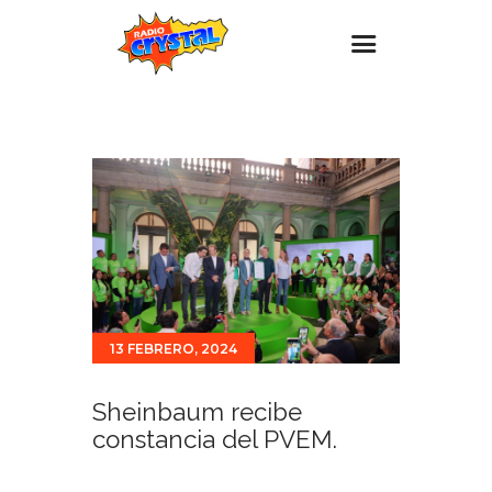
Inicio – Radio Crystal
Estaciones
Eventos
Promociones
Noticias
Para ti
13 FEBRERO, 2024
Contacto
Sheinbaum recibe
constancia del PVEM.