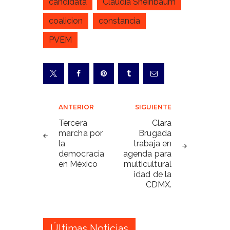
candidata
Claudia Sheinbaum
coalicion
constancia
PVEM
Navegación
ANTERIOR
SIGUIENTE
de
Tercera
Clara
marcha por
Brugada
entradas
la
trabaja en
democracia
agenda para
en México
multicultural
idad de la
CDMX.
Últimas Noticias