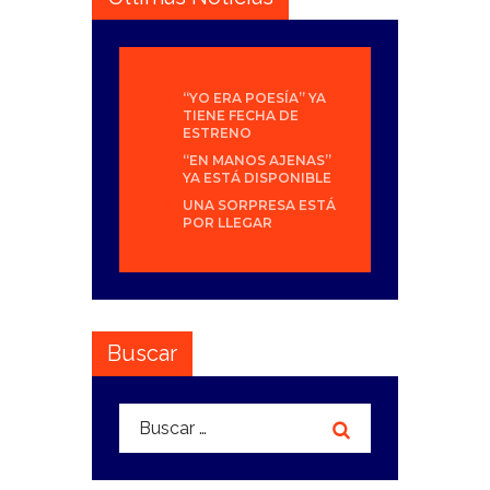
“YO ERA POESÍA” YA
TIENE FECHA DE
ESTRENO
“EN MANOS AJENAS”
YA ESTÁ DISPONIBLE
UNA SORPRESA ESTÁ
POR LLEGAR
Buscar
Buscar: