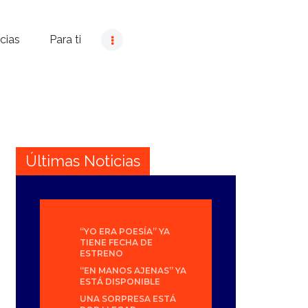
cias
Para ti
Últimas Noticias
“YO ERA POESÍA” YA
TIENE FECHA DE
ESTRENO
“EN MANOS AJENAS” YA
ESTÁ DISPONIBLE
UNA SORPRESA ESTÁ