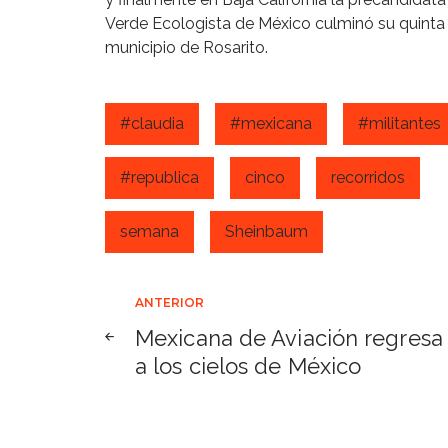
Verde Ecologista de México culminó su quint
municipio de Rosarito.
#claudia
#mexicana
#militantes
#republica
cinco
recorridos
semana
Sheinbaum
Navegación
ANTERIOR
Mexicana de Aviación regresa
de
a los cielos de México
entradas