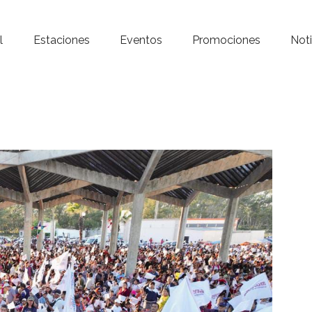
Inicio – Radio Crystal
l
Estaciones
Eventos
Promociones
Noti
Estaciones
Eventos
Promociones
Noticias
Para ti
Contacto