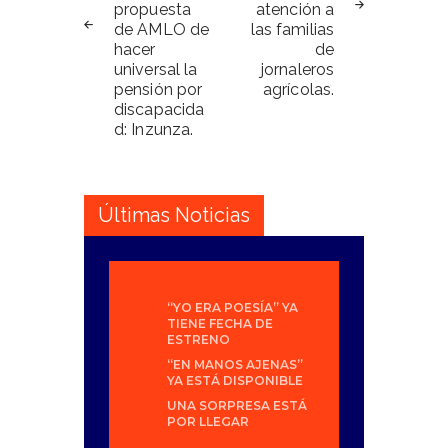
propuesta
atención a
de AMLO de
las familias
hacer
de
universal la
jornaleros
pensión por
agrícolas.
discapacida
d: Inzunza.
Últimas Noticias
“YO ERA POESÍA” YA
TIENE FECHA DE
ESTRENO
“EN MANOS AJENAS”
YA ESTÁ DISPONIBLE
UNA SORPRESA ESTÁ
POR LLEGAR