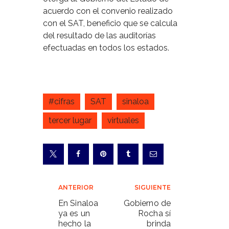
acuerdo con el convenio realizado
con el SAT, beneficio que se calcula
del resultado de las auditorías
efectuadas en todos los estados.
#cifras
SAT
sinaloa
tercer lugar
virtuales
Navegación
ANTERIOR
SIGUIENTE
de
En Sinaloa
Gobierno de
ya es un
Rocha sí
entradas
hecho la
brinda