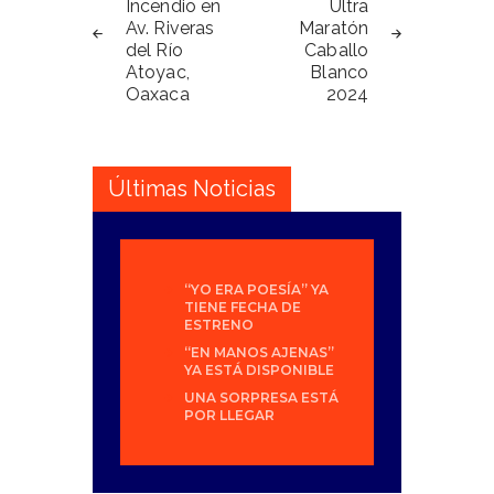
de
Incendio en
Ultra
Av. Riveras
Maratón
entradas
del Río
Caballo
Atoyac,
Blanco
Oaxaca
2024
Últimas Noticias
“YO ERA POESÍA” YA
TIENE FECHA DE
ESTRENO
“EN MANOS AJENAS”
YA ESTÁ DISPONIBLE
UNA SORPRESA ESTÁ
POR LLEGAR