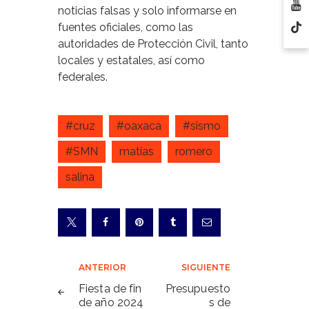
noticias falsas y solo informarse en
fuentes oficiales, como las
autoridades de Protección Civil, tanto
locales y estatales, así como
federales.
#cruz
#oaxaca
#sismo
#SMN
matias
romero
salina
Navegación
ANTERIOR
SIGUIENTE
de
Fiesta de fin
Presupuesto
de año 2024
s de