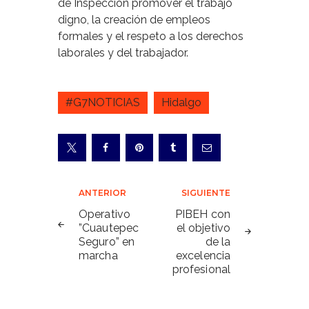
de Inspección promover el trabajo
digno, la creación de empleos
formales y el respeto a los derechos
laborales y del trabajador.
#G7NOTICIAS
Hidalgo
Navegación
ANTERIOR
SIGUIENTE
de
Operativo
PIBEH con
”Cuautepec
el objetivo
entradas
Seguro” en
de la
marcha
excelencia
profesional