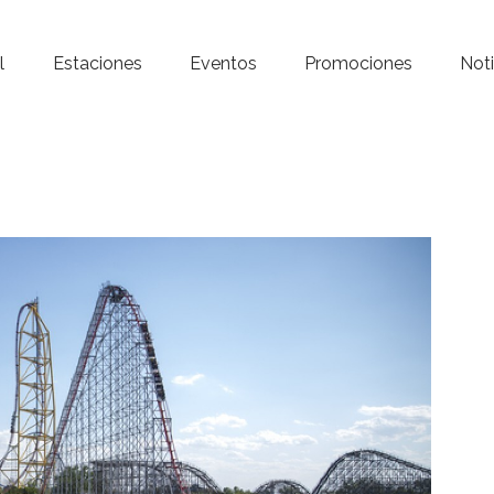
Inicio – Radio Crystal
l
Estaciones
Eventos
Promociones
Noti
Estaciones
Eventos
Promociones
Noticias
Para ti
Contacto