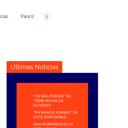
cias
Para ti
Últimas Noticias
“YO ERA POESÍA” YA
TIENE FECHA DE
ESTRENO
“EN MANOS AJENAS” YA
ESTÁ DISPONIBLE
UNA SORPRESA ESTÁ