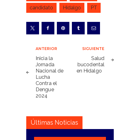
candidato
Hidalgo
PT
Navegación
ANTERIOR
SIGUIENTE
de
Inicia la
Salud
Jornada
bucodental
entradas
Nacional de
en Hidalgo
Lucha
Contra el
Dengue
2024
Últimas Noticias