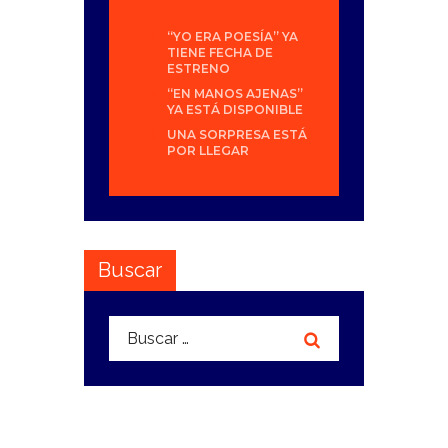
“YO ERA POESÍA” YA
TIENE FECHA DE
ESTRENO
“EN MANOS AJENAS”
YA ESTÁ DISPONIBLE
UNA SORPRESA ESTÁ
POR LLEGAR
Buscar
Buscar: