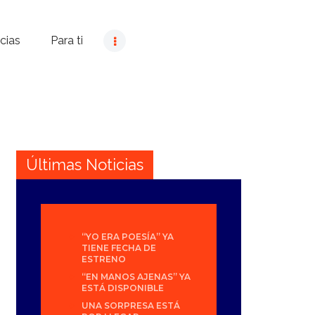
cias
Para ti
Últimas Noticias
“YO ERA POESÍA” YA
TIENE FECHA DE
ESTRENO
“EN MANOS AJENAS” YA
ESTÁ DISPONIBLE
UNA SORPRESA ESTÁ