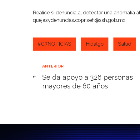
Realice si denuncia al detectar una anomalía a
quejasydenuncias.copriseh@ssh.gob.mx
#G7NOTICIAS
Hidalgo
Salud
Navegación
ANTERIOR
Se da apoyo a 326 personas
de
mayores de 60 años
entradas