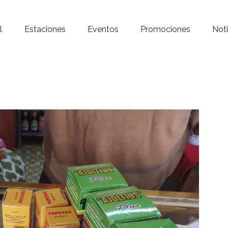
Inicio – Radio Crystal
l
Estaciones
Eventos
Promociones
Noti
Estaciones
Eventos
Promociones
Noticias
Para ti
Contacto