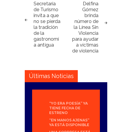
de
Secretaría
Delfina
de Turismo
Gómez
entradas
invita a que
brinda
no se pierda
número de
la tradición
la Línea Sin
de la
Violencia
gastronomí
para ayudar
a antigua
a víctimas
de violencia
Últimas Noticias
“YO ERA POESÍA” YA
TIENE FECHA DE
ESTRENO
“EN MANOS AJENAS”
YA ESTÁ DISPONIBLE