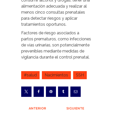
consumir alcohol y drogas, tener una
alimentación adecuada y realizar al
menos cinco consultas prenatales
para detectar riesgos y aplicar
tratamientos oportunos.
Factores de riesgo asociados a
partos prematuros, como infecciones
de vías urinarias, son potencialmente
prevenibles mediante medidas de
vigilancia durante el control prenatal.
#salud
Nacimientos
SSH
Navegación
ANTERIOR
SIGUIENTE