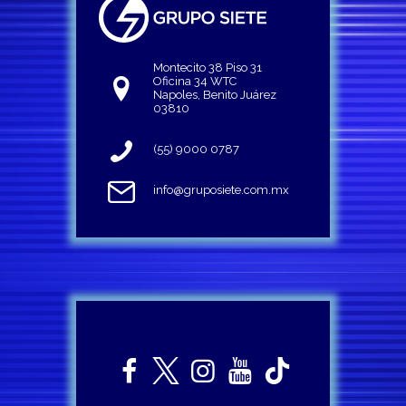
Montecito 38 Piso 31
Oficina 34 WTC
Napoles, Benito Juárez
03810
(55) 9000 0787
info@gruposiete.com.mx