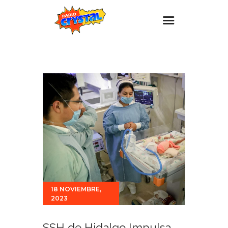
Inicio – Radio Crystal
Estaciones
Eventos
Promociones
Noticias
Para ti
Contacto
18 NOVIEMBRE,
2023
SSH de Hidalgo Impulsa