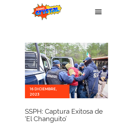
Inicio – Radio Crystal
Estaciones
Eventos
Promociones
Noticias
Para ti
16 DICIEMBRE,
2023
Contacto
SSPH: Captura Exitosa de
‘El Changuito’