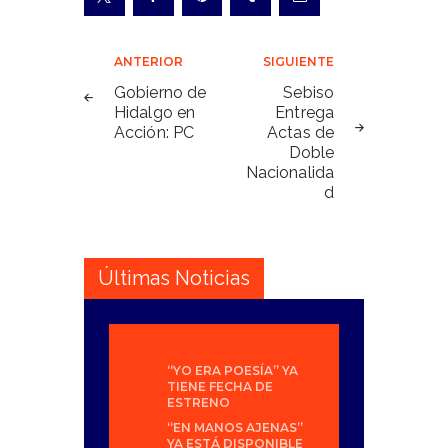
Navegación
ANTERIOR
SIGUIENTE
de
Gobierno de
Sebiso
Hidalgo en
Entrega
entradas
Acción: PC
Actas de
Doble
Nacionalida
d
Últimas Noticias
“YO ERA POESÍA” YA
TIENE FECHA DE
ESTRENO
“EN MANOS AJENAS”
YA ESTÁ DISPONIBLE