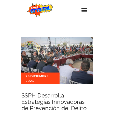
Inicio – Radio Crystal
Estaciones
Eventos
Promociones
Noticias
Para ti
29 DICIEMBRE,
2023
Contacto
SSPH Desarrolla
Estrategias Innovadoras
de Prevención del Delito