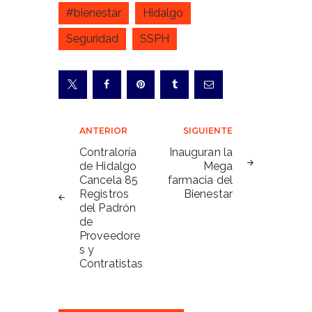
#bienestar
Hidalgo
Seguridad
SSPH
Navegación
ANTERIOR
SIGUIENTE
de
Contraloría
Inauguran la
de Hidalgo
Mega
entradas
Cancela 85
farmacia del
Registros
Bienestar
del Padrón
de
Proveedore
s y
Contratistas