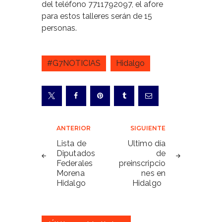
del teléfono 7711792097, el afore
para estos talleres serán de 15
personas.
#G7NOTICIAS
Hidalgo
Navegación
ANTERIOR
SIGUIENTE
de
Lista de
Ultimo día
Diputados
de
entradas
Federales
preinscripcio
Morena
nes en
Hidalgo
Hidalgo