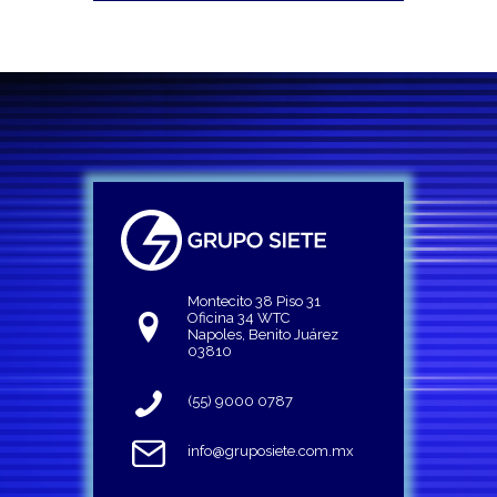
Montecito 38 Piso 31
Oficina 34 WTC
Napoles, Benito Juárez
03810
(55) 9000 0787
info@gruposiete.com.mx