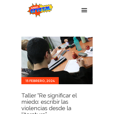
Inicio – Radio Crystal
Estaciones
Eventos
Promociones
Noticias
Para ti
15 FEBRERO, 2024
Contacto
Taller “Re significar el
miedo: escribir las
violencias desde la