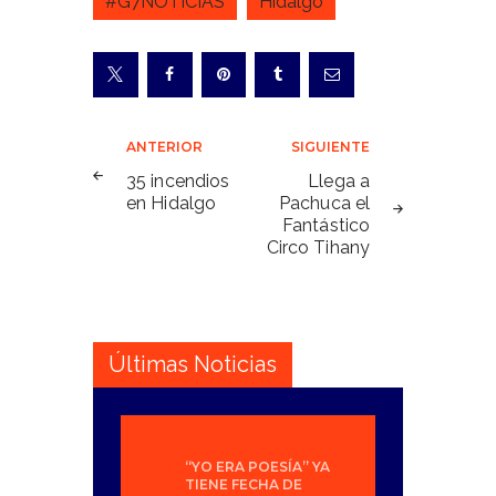
#G7NOTICIAS
Hidalgo
Navegación
ANTERIOR
SIGUIENTE
de
35 incendios
Llega a
en Hidalgo
Pachuca el
entradas
Fantástico
Circo Tihany
Últimas Noticias
“YO ERA POESÍA” YA
TIENE FECHA DE