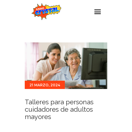
Inicio – Radio Crystal
Estaciones
Eventos
Promociones
Noticias
21 MARZO, 2024
Para ti
Contacto
Talleres para personas
cuidadores de adultos
mayores