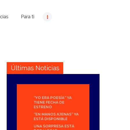
cias
Para ti
Últimas Noticias
“YO ERA POESÍA” YA
TIENE FECHA DE
ESTRENO
“EN MANOS AJENAS” YA
ESTÁ DISPONIBLE
UNA SORPRESA ESTÁ