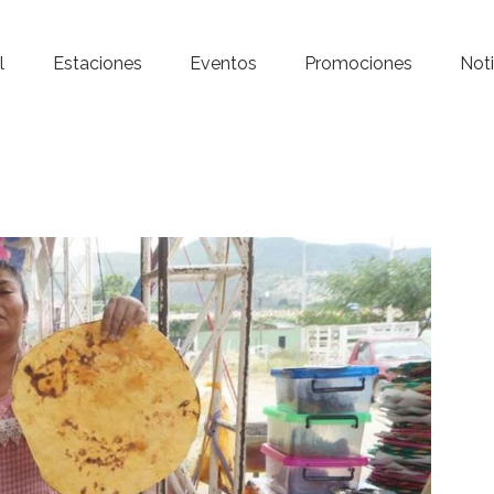
Inicio – Radio Crystal
l
Estaciones
Eventos
Promociones
Noti
Estaciones
Eventos
Promociones
Noticias
Para ti
Contacto