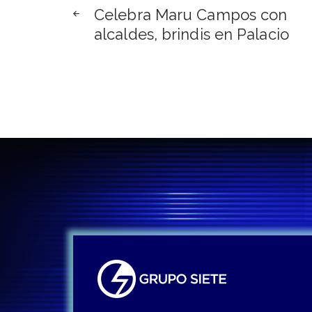
Navegación
Celebra Maru Campos con
de
alcaldes, brindis en Palacio
entradas