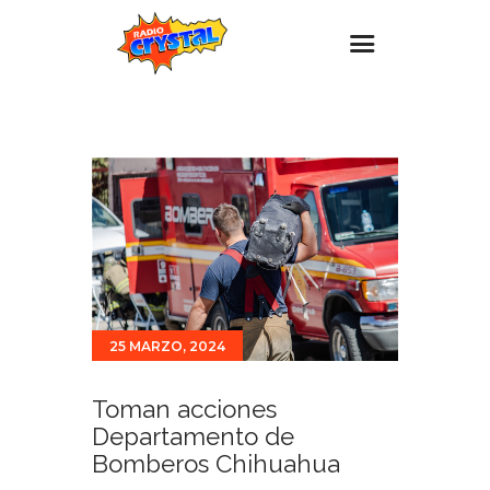
Inicio – Radio Crystal
Estaciones
Eventos
Promociones
Noticias
Para ti
25 MARZO, 2024
Contacto
Toman acciones
Departamento de
Bomberos Chihuahua