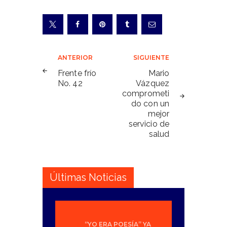
Navegación
ANTERIOR
SIGUIENTE
de
Frente frío
Mario
No. 42
Vázquez
entradas
comprometi
do con un
mejor
servicio de
salud
Últimas Noticias
“YO ERA POESÍA” YA