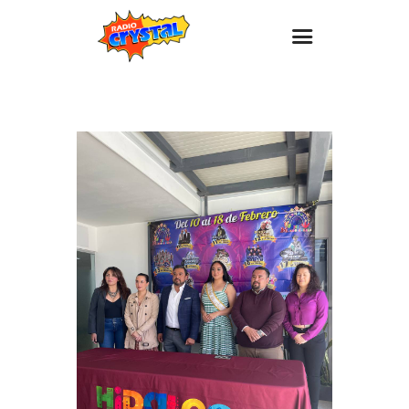
Inicio – Radio Crystal
Estaciones
Eventos
Promociones
Noticias
Para ti
Contacto