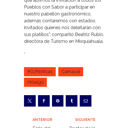
que abrimos la invitación a todos los
Pueblos con Sabor a participar en
nuestro pabellón gastronómico,
además contaremos con estados
invitados quienes nos deleitarán con
sus platillos”, compartió Beatriz Rubio,
directora de Turismo en Mixquiahuala.
#G7Noticas
Carnaval
Hidalgo
Navegación
ANTERIOR
SIGUIENTE