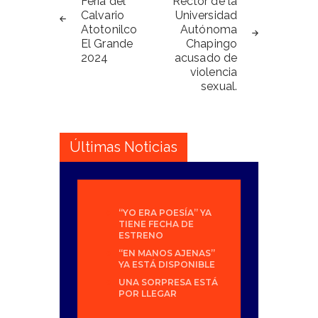
de
Feria del
Rector de la
Calvario
Universidad
entradas
Atotonilco
Autónoma
El Grande
Chapingo
2024
acusado de
violencia
sexual.
Últimas Noticias
“YO ERA POESÍA” YA
TIENE FECHA DE
ESTRENO
“EN MANOS AJENAS”
YA ESTÁ DISPONIBLE
UNA SORPRESA ESTÁ
POR LLEGAR