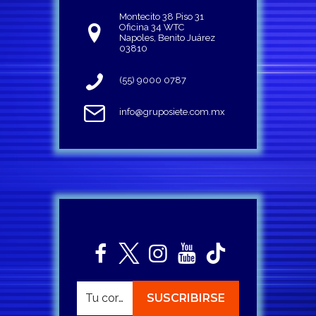
Montecito 38 Piso 31
Oficina 34 WTC
Napoles, Benito Juárez
03810
(55) 9000 0787
info@gruposiete.com.mx