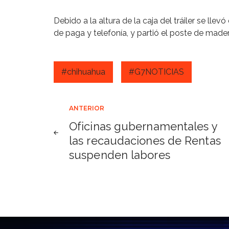
Debido a la altura de la caja del tráiler se lle
de paga y telefonía, y partió el poste de mader
#chihuahua
#G7NOTICIAS
Navegación
ANTERIOR
Oficinas gubernamentales y
de
las recaudaciones de Rentas
suspenden labores
entradas