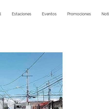
Inicio – Radio Crystal
l
Estaciones
Eventos
Promociones
Noti
Estaciones
Eventos
Promociones
Noticias
Para ti
Contacto