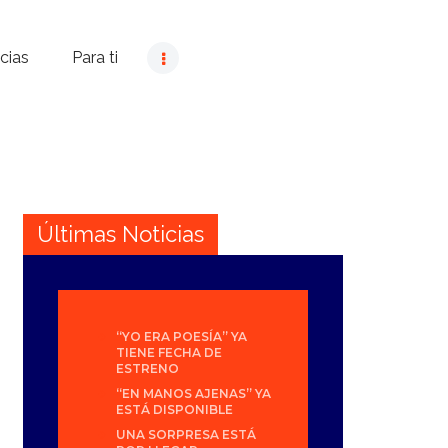
cias
Para ti
Últimas Noticias
“YO ERA POESÍA” YA
TIENE FECHA DE
ESTRENO
“EN MANOS AJENAS” YA
ESTÁ DISPONIBLE
UNA SORPRESA ESTÁ