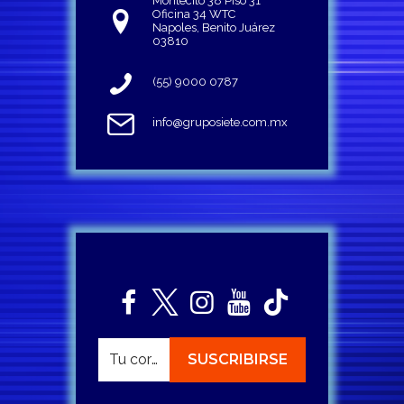
Montecito 38 Piso 31
Oficina 34 WTC
Napoles, Benito Juárez
03810
(55) 9000 0787
info@gruposiete.com.mx