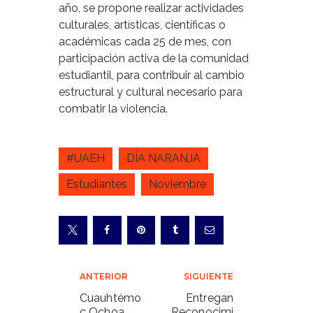
año, se propone realizar actividades
culturales, artísticas, científicas o
académicas cada 25 de mes, con
participación activa de la comunidad
estudiantil, para contribuir al cambio
estructural y cultural necesario para
combatir la violencia.
#UAEH
DÍA NARANJA
Estudiantes
Noviembre
Navegación
ANTERIOR
SIGUIENTE
de
Cuauhtémo
Entregan
c Ochoa,
Reconocimi