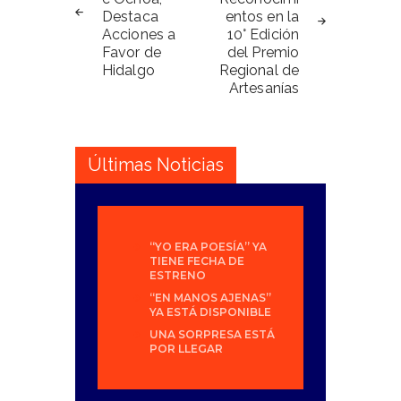
entradas
Destaca
entos en la
Acciones a
10° Edición
Favor de
del Premio
Hidalgo
Regional de
Artesanías
Últimas Noticias
“YO ERA POESÍA” YA
TIENE FECHA DE
ESTRENO
“EN MANOS AJENAS”
YA ESTÁ DISPONIBLE
UNA SORPRESA ESTÁ
POR LLEGAR