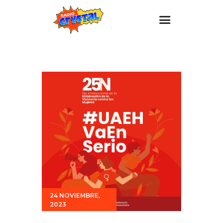
Inicio – Radio Crystal
Estaciones
Eventos
Promociones
Noticias
Para ti
Contacto
24 NOVIEMBRE,
2023