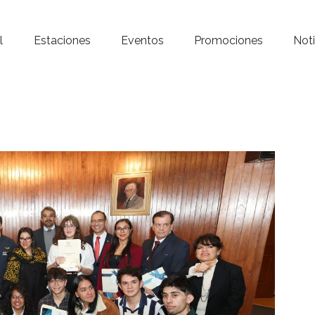
Inicio – Radio Crystal
l
Estaciones
Eventos
Promociones
Noti
Estaciones
Eventos
Promociones
Noticias
Para ti
Contacto