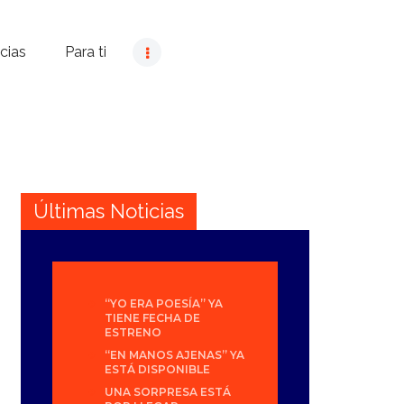
cias
Para ti
Últimas Noticias
“YO ERA POESÍA” YA
TIENE FECHA DE
ESTRENO
“EN MANOS AJENAS” YA
ESTÁ DISPONIBLE
UNA SORPRESA ESTÁ