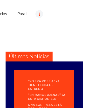
cias
Para ti
Últimas Noticias
“YO ERA POESÍA” YA
TIENE FECHA DE
ESTRENO
“EN MANOS AJENAS” YA
ESTÁ DISPONIBLE
UNA SORPRESA ESTÁ