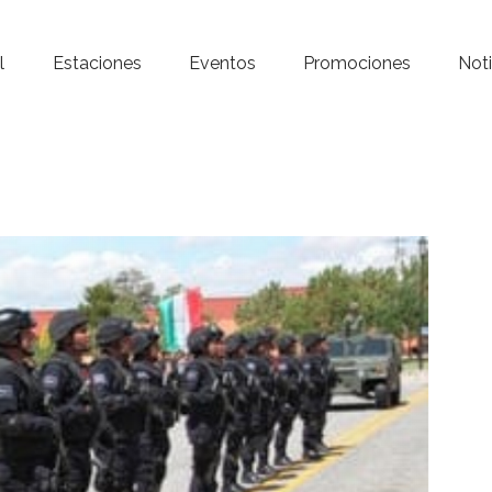
Inicio – Radio Crystal
l
Estaciones
Eventos
Promociones
Noti
Estaciones
Eventos
Promociones
Noticias
Para ti
Contacto