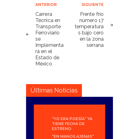
Navegación
ANTERIOR
SIGUIENTE
de
Carrera
Frente frío
Técnica en
número 17
entradas
Transporte
temperatura
Ferroviario
s bajo cero
se
en la zona
Implementa
serrana
rá en el
Estado de
México
Últimas Noticias
“YO ERA POESÍA” YA
TIENE FECHA DE
ESTRENO
“EN MANOS AJENAS”