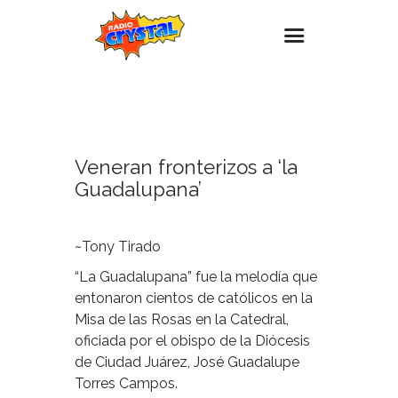
13
DICIEMBRE,
Inicio – Radio Crystal
2023
Estaciones
Veneran fronterizos a ‘la
Eventos
Guadalupana’
Promociones
Noticias
~Tony Tirado
Para ti
“La Guadalupana” fue la melodía que
Contacto
entonaron cientos de católicos en la
Misa de las Rosas en la Catedral,
oficiada por el obispo de la Diócesis
de Ciudad Juárez, José Guadalupe
Torres Campos.