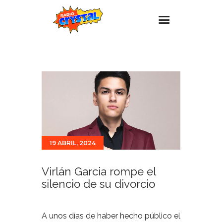
Inicio – Radio Crystal
Estaciones
Eventos
Promociones
Noticias
19 ABRIL, 2024
Para ti
Contacto
Virlán Garcia rompe el
silencio de su divorcio
A unos días de haber hecho público el