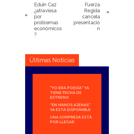
de
Eduin Caz
Fuerza
¿atraviesa
Regida
entradas
por
cancela
problemas
presentació
económicos
n
?
Últimas Noticias
“YO ERA POESÍA” YA
TIENE FECHA DE
ESTRENO
“EN MANOS AJENAS”
YA ESTÁ DISPONIBLE
UNA SORPRESA ESTÁ
POR LLEGAR