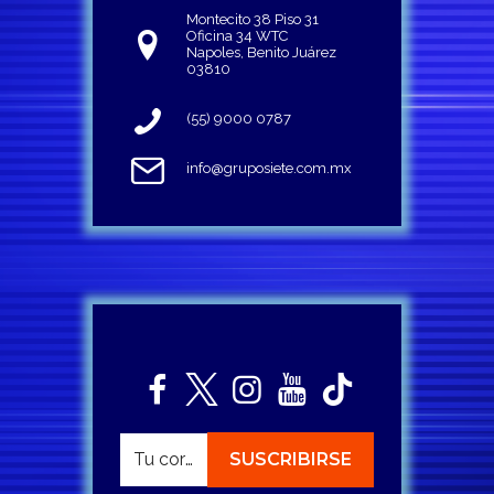
Montecito 38 Piso 31
Oficina 34 WTC
Napoles, Benito Juárez
03810
(55) 9000 0787
info@gruposiete.com.mx