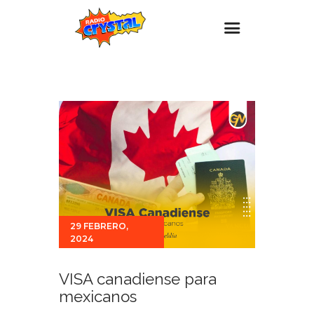
Inicio – Radio Crystal
Estaciones
Eventos
Promociones
Noticias
Para ti
29 FEBRERO,
Contacto
2024
VISA canadiense para
mexicanos