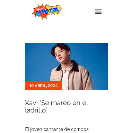
Inicio – Radio Crystal
Estaciones
Eventos
Promociones
Noticias
10 ABRIL, 2024
Para ti
Contacto
Xavi “Se mareo en el
ladrillo”
El joven cantante de corridos