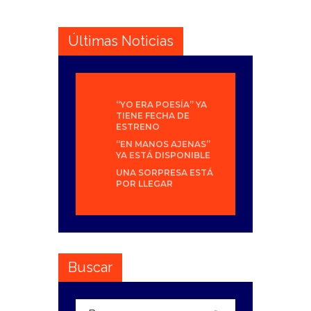
Últimas Noticias
“YO ERA POESÍA” YA
TIENE FECHA DE
ESTRENO
“EN MANOS AJENAS”
YA ESTÁ DISPONIBLE
UNA SORPRESA ESTÁ
POR LLEGAR
Buscar
Buscar: