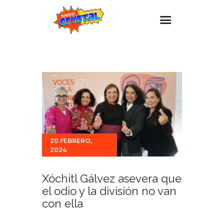
Inicio – Radio Crystal
Estaciones
Eventos
Promociones
Noticias
20 FEBRERO,
Para ti
2024
Contacto
Xóchitl Gálvez asevera que
el odio y la división no van
con ella