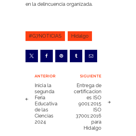
en la delincuencia organizada.
#G7NOTICIAS
Hidalgo
Navegación
ANTERIOR
SIGUIENTE
de
Inicia la
Entrega de
segunda
certificacion
entradas
Feria
es ISO
Educativa
9001:2015
de las
ISO
Ciencias
37001:2016
2024
para
Hidalgo