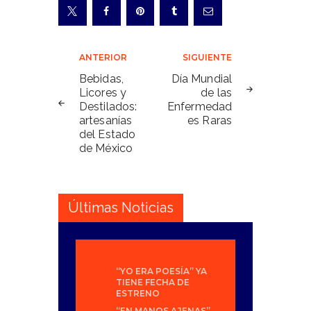
Navegación
ANTERIOR
SIGUIENTE
de
Bebidas,
Día Mundial
Licores y
de las
entradas
Destilados:
Enfermedad
artesanías
es Raras
del Estado
de México
Últimas Noticias
“YO ERA POESÍA” YA
TIENE FECHA DE
ESTRENO
“EN MANOS AJENAS”