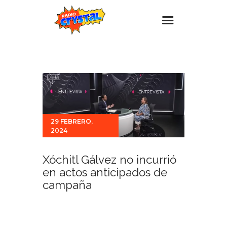
Inicio – Radio Crystal
Estaciones
Eventos
Promociones
29 FEBRERO,
2024
Noticias
Para ti
Xóchitl Gálvez no incurrió
Contacto
en actos anticipados de
campaña