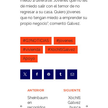
miedo a divertirse. Jóvenes que no les
dé miedo salir con el temor de no
regresar a su casa. Quiero jóvenes
que no tengan miedo a emprender su
propio negocio”, comentó Gálvez.
#G7NOTICIAS
#jovenes
#vivienda
#XóchitlGalvez
Apoyo
Navegación
ANTERIOR
SIGUIENTE
de
Sheinbaum
Xóchitl
en
Gálvez
entradas
recorridos
busca