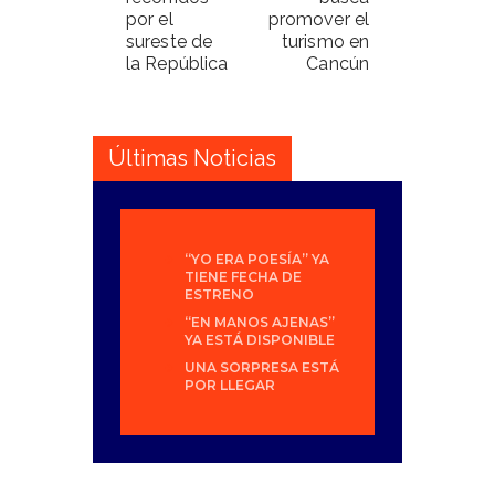
por el
promover el
sureste de
turismo en
la República
Cancún
Últimas Noticias
“YO ERA POESÍA” YA
TIENE FECHA DE
ESTRENO
“EN MANOS AJENAS”
YA ESTÁ DISPONIBLE
UNA SORPRESA ESTÁ
POR LLEGAR