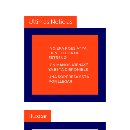
Últimas Noticias
“YO ERA POESÍA” YA
TIENE FECHA DE
ESTRENO
“EN MANOS AJENAS”
YA ESTÁ DISPONIBLE
UNA SORPRESA ESTÁ
POR LLEGAR
Buscar