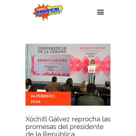
Inicio – Radio Crystal
Estaciones
Eventos
Promociones
Noticias
Para ti
24 FEBRERO,
Contacto
2024
Xóchitl Gálvez reprocha las
promesas del presidente
de la República