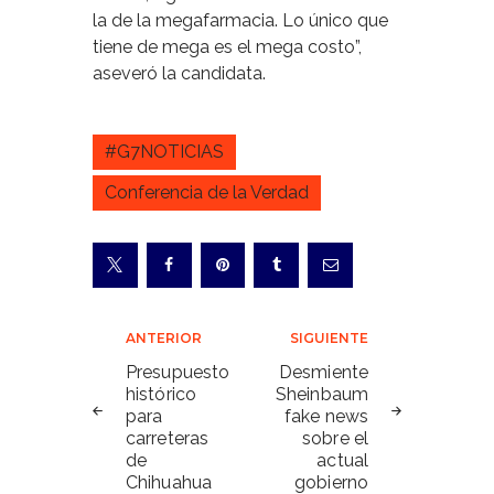
la de la megafarmacia. Lo único que
tiene de mega es el mega costo”,
aseveró la candidata.
#G7NOTICIAS
Conferencia de la Verdad
Navegación
ANTERIOR
SIGUIENTE
de
Presupuesto
Desmiente
histórico
Sheinbaum
entradas
para
fake news
carreteras
sobre el
de
actual
Chihuahua
gobierno