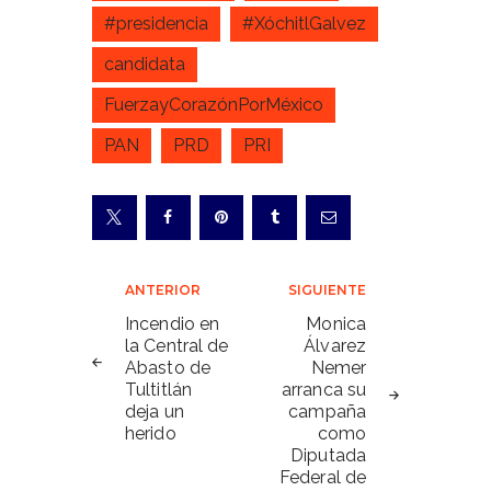
#presidencia
#XóchitlGalvez
candidata
FuerzayCorazónPorMéxico
PAN
PRD
PRI
Navegación
ANTERIOR
SIGUIENTE
de
Incendio en
Monica
la Central de
Álvarez
entradas
Abasto de
Nemer
Tultitlán
arranca su
deja un
campaña
herido
como
Diputada
Federal de