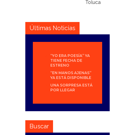
Toluca
Últimas Noticias
“YO ERA POESÍA” YA
TIENE FECHA DE
ESTRENO
“EN MANOS AJENAS”
YA ESTÁ DISPONIBLE
UNA SORPRESA ESTÁ
POR LLEGAR
Buscar