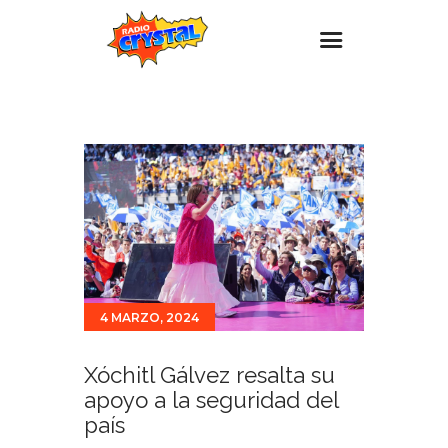
Inicio – Radio Crystal
Estaciones
Eventos
Promociones
Noticias
Para ti
4 MARZO, 2024
Contacto
Xóchitl Gálvez resalta su
apoyo a la seguridad del
país