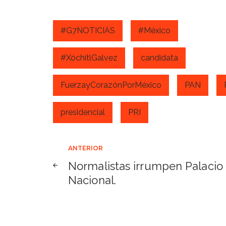
#G7NOTICIAS
#México
#XóchitlGalvez
candidata
FuerzayCorazónPorMéxico
PAN
presidencial
PRI
Navegación
ANTERIOR
Normalistas irrumpen Palacio
de
Nacional.
entradas