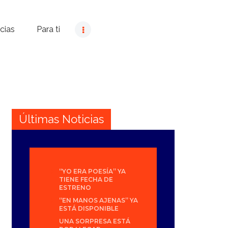
cias
Para ti
Últimas Noticias
“YO ERA POESÍA” YA
TIENE FECHA DE
ESTRENO
“EN MANOS AJENAS” YA
ESTÁ DISPONIBLE
UNA SORPRESA ESTÁ