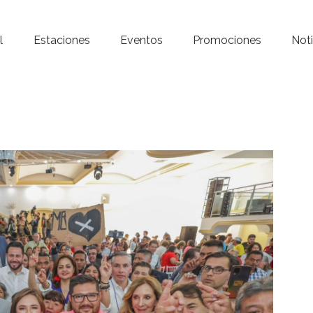
Inicio – Radio Crystal
l
Estaciones
Eventos
Promociones
Noti
Estaciones
Eventos
Promociones
Noticias
Para ti
Contacto