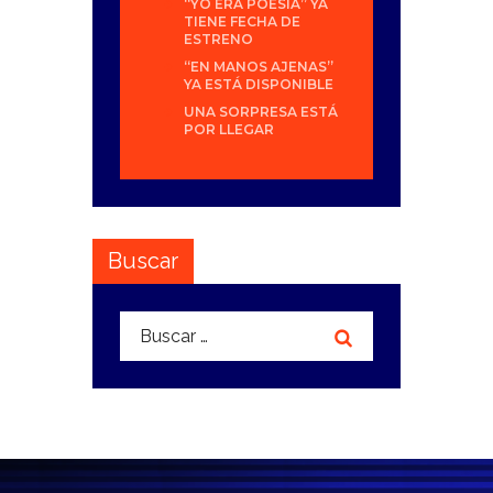
“YO ERA POESÍA” YA
TIENE FECHA DE
ESTRENO
“EN MANOS AJENAS”
YA ESTÁ DISPONIBLE
UNA SORPRESA ESTÁ
POR LLEGAR
Buscar
Buscar: