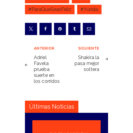
#ParaQueSeasFeliz
#Yuridia
Navegación
ANTERIOR
SIGUIENTE
de
Adriel
Shakira la
Favela
pasa mejor
entradas
prueba
soltera
suerte en
los corridos
Últimas Noticias