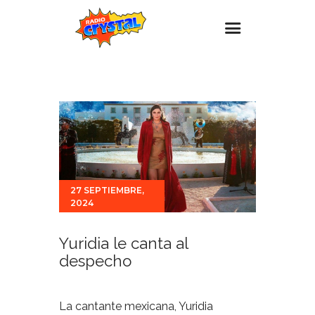
Inicio – Radio Crystal
Estaciones
Eventos
Promociones
Noticias
27 SEPTIEMBRE,
2024
Para ti
Contacto
Yuridia le canta al
despecho
La cantante mexicana, Yuridia