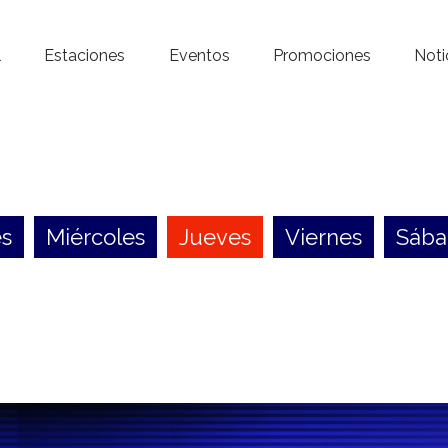
Inicio – Radio Crystal
l
Estaciones
Eventos
Promociones
Noti
Estaciones
Eventos
Promociones
s
Miércoles
Jueves
Viernes
Sáb
Noticias
Para ti
Contacto